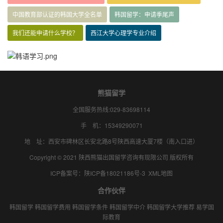
中国教育部认证的韩国大学全名单
韩国留学：申请季尾声
我们还能申请什么学校？
西江大学心理学专业介绍
熊猫留学
全国服务热线:029-83698114
手 机：15349290071
地 址：西安市碑林区长安北路8号陕西高速大厦7楼（南入口进）
Copyright © 2021 陕西熊猫出国留学咨询有现限公司 版权所有
ICP备案号：
陕ICP备18021186号-3
XML地图
合作伙伴
韩国留学
韩国留学费用
韩国留学条件
韩国留学中介
韩国留学大学推荐
易学国
际教育