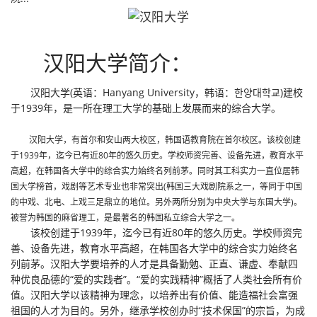
汉阳大学简介：
汉阳大学(英语：Hanyang University，韩语：한양대학교)建校
于1939年，是一所在理工大学的基础上发展而来的综合大学。
汉阳大学，有首尔和安山两大校区，韩国语教育院在首尔校区。该校创建
于1939年，迄今已有近80年的悠久历史。学校师资完善、设备先进，教育水平
高超，在韩国各大学中的综合实力始终名列前茅。同时其工科实力一直位居韩
国大学榜首，戏剧等艺术专业也非常突出(韩国三大戏剧院系之一，等同于中国
的中戏、北电、上戏三足鼎立的地位。另外两所分别为
中央大学
与
东国大学
)。
被誉为韩国的麻省理工，是最著名的韩国私立综合大学之一。
该校创建于1939年，迄今已有近80年的悠久历史。学校师资完
善、设备先进，教育水平高超，在韩国各大学中的综合实力始终名
列前茅。汉阳大学要培养的人才是具备勤勉、正直、谦虚、奉献四
种优良品德的“爱的实践者”。“爱的实践精神”概括了人类社会所有价
值。汉阳大学以该精神为理念，以培养出有价值、能造福社会富强
祖国的人才为目的。另外，继承学校创办时“技术保国”的宗旨，为成