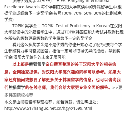
汉阳优秀奖学金(HIEA)： HIEA: Hanyang International
Excellence Awards 每个学期在汉阳大学就读中的外籍留学生中,根
据学业成绩给予一定奖学金(按照100%, 70%, 50%, 30%的比例减免
学费)
TOPIK 奖学金 ：TOPIK: Test of Proficiency in Korean在汉阳
大学就读中的外籍留学生中，通过TOPIK韩国语能力考试并取得比现
在所持的级数更高级数的学生将给予一定的奖学金
看到这么多奖学金是不是优秀的你也开始心动了呢?只要每个学
生都能努力学习奋发图强，相信一定可以取得优异的成绩，拿到奖
学金!汉阳大学给你的未来无限可能!
以上都是
熊猫留学
亲自撰写整理的关于汉阳大学
的相关信
息，全网独家提供。对
汉阳
大学
感兴趣的同学可以参考。如果大
家还有疑问或想要了解更多关于
韩国留学
的信息，也可以咨询我
们
熊猫留学
的在线老师，我们会给大家更专业全面的解答。
>>更
多
韩国院校推荐
本文是由
熊猫留学
整理推荐，如若转载，请注明出处：
http://www.517hanguo.net.cn/hgyx/1599.html