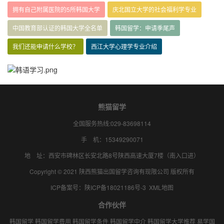
拥有自己附属医院的5所韩国大学
庆北国立大学的社会福利学专业
中国教育部认证的韩国大学全名单
韩国留学：申请季尾声
我们还能申请什么学校？
西江大学心理学专业介绍
熊猫留学
全国服务热线:029-83698114
手 机：15349290071
地 址：西安市碑林区长安北路8号陕西高速大厦7楼（南入口进）
Copyright © 2021 陕西熊猫出国留学咨询有现限公司 版权所有
ICP备案号：
陕ICP备18021186号-3
XML地图
合作伙伴
韩国留学
韩国留学费用
韩国留学条件
韩国留学中介
韩国留学大学推荐
易学国